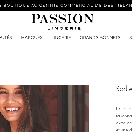
E BOUTIQUE AU CENTRE COMMERCIAL DE DESTRELA
AUTÉS
MARQUES
LINGERIE
GRANDS BONNETS
Radi
La lign
rayonnan
avec dé
et une d