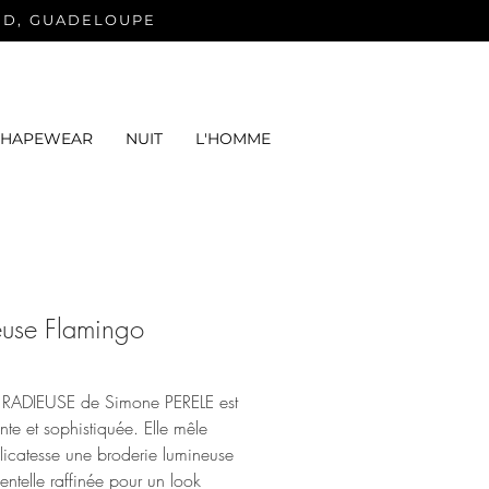
ND, GUADELOUPE
SHAPEWEAR
NUIT
L'HOMME
euse Flamingo
e RADIEUSE de Simone PERELE est
te et sophistiquée. Elle mêle
licatesse une broderie lumineuse
entelle raffinée pour un look