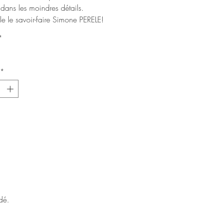
dans les moindres détails.
èle le savoir-faire Simone PERELE!
*
*
dé.