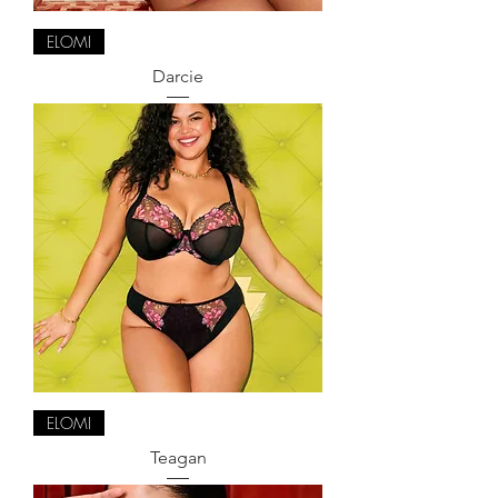
ELOMI
Darcie
ELOMI
Teagan