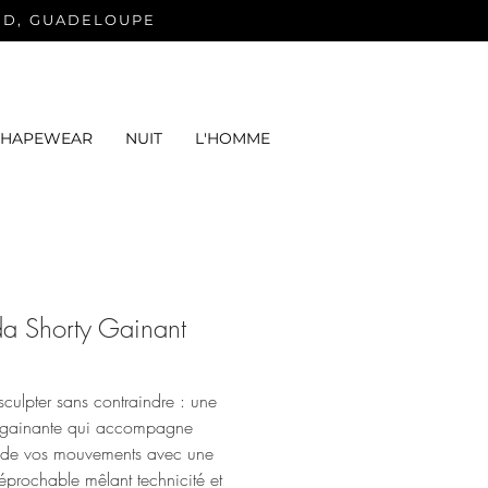
ND, GUADELOUPE
SHAPEWEAR
NUIT
L'HOMME
a Shorty Gainant
 sculpter sans contraindre : une
e gainante qui accompagne
de vos mouvements avec une
réprochable mêlant technicité et