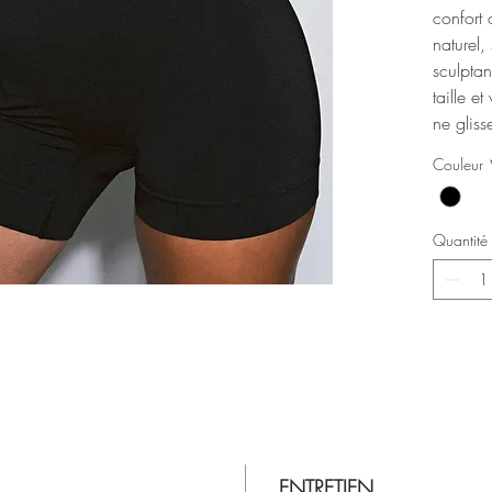
confort 
naturel
sculptan
taille e
ne gliss
Couleur
Quantité
ENTRETIEN