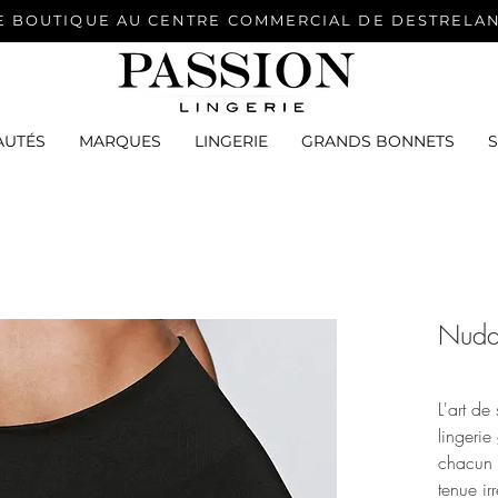
E BOUTIQUE AU CENTRE COMMERCIAL DE DESTRELA
AUTÉS
MARQUES
LINGERIE
GRANDS BONNETS
Nudd
L'art de
lingeri
chacun 
tenue ir