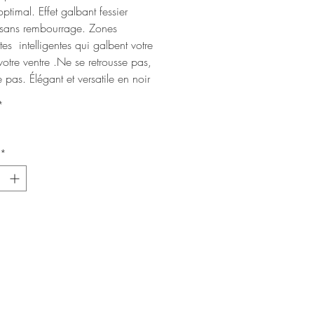
optimal. Effet galbant fessier
, sans rembourrage. Zones
tes intelligentes qui galbent votre
t votre ventre .Ne se retrousse pas,
e pas. Élégant et versatile en noir
*
*