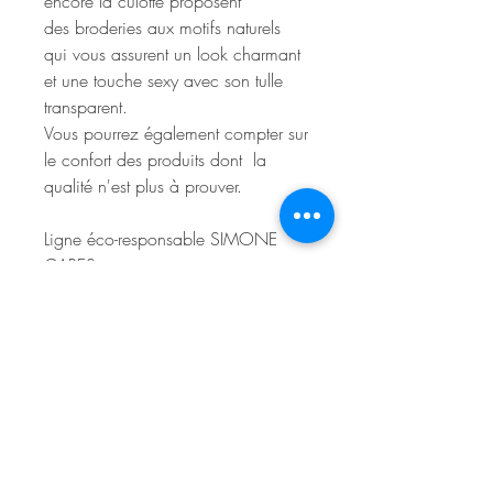
encore la culotte proposent
des broderies aux motifs naturels
qui vous assurent un look charmant
et une touche sexy avec son tulle
transparent.
Vous pourrez également compter sur
le confort des produits dont la
qualité n'est plus à prouver.
Ligne éco-responsable SIMONE
CARES :
Les fils de broderie de ce produit
contiennent 100% de polyester
recyclé.
Le tulle contient au moins 85% de
polyester recyclé.
Composition