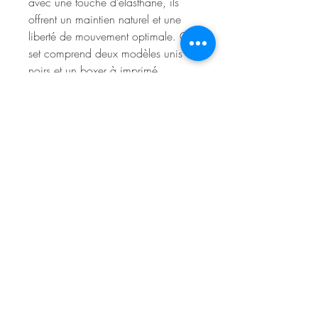
avec une touche d’élasthane, ils
offrent un maintien naturel et une
liberté de mouvement optimale. Ce
set comprend deux modèles unis
noirs et un boxer à imprimé
fantaisie “cravate” bleu, pour
alterner entre sobriété et originalité
selon l’humeur du jour.
COMPOSITION
95% Coton, 5% Elasthanne
ENTRETIEN
Lavage à 40°
E-RÉSERVATION