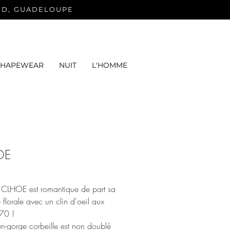
ND, GUADELOUPE
SHAPEWEAR
NUIT
L'HOMME
OE
e CLHOE est romantique de part sa
 florale avec un clin d'oeil aux
70 !
en-gorge corbeille est non doublé