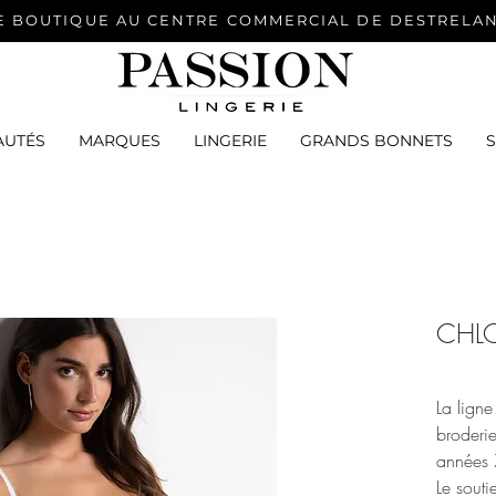
E BOUTIQUE AU CENTRE COMMERCIAL DE DESTRELA
AUTÉS
MARQUES
LINGERIE
GRANDS BONNETS
CHL
La lign
broderie
années 
Le souti