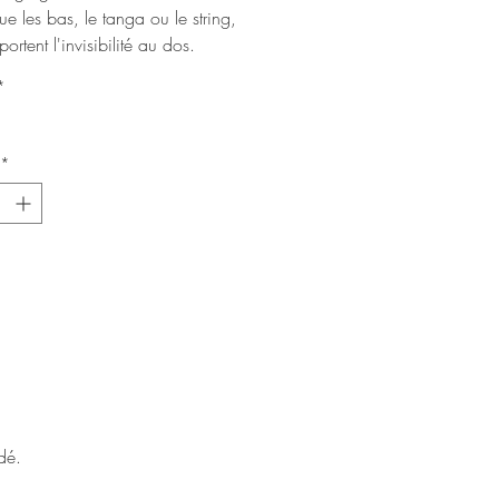
ue les bas, le tanga ou le string,
ortent l'invisibilité au dos.
*
*
dé.