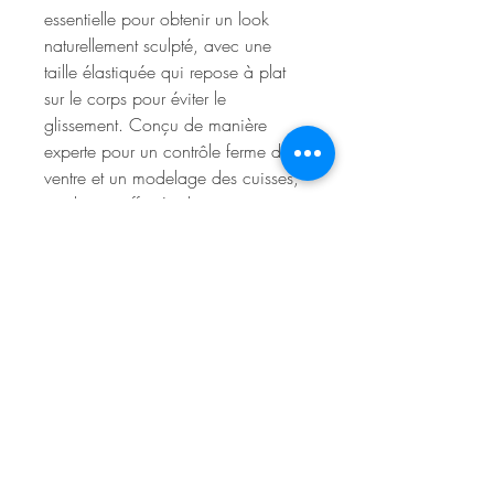
essentielle pour obtenir un look
naturellement sculpté, avec une
taille élastiquée qui repose à plat
sur le corps pour éviter le
glissement. Conçu de manière
experte pour un contrôle ferme du
ventre et un modelage des cuisses,
ce shaper offre également une
définition et un soulèvement du
derrière. Améliorez votre forme en
douceur, sans sacrifier le soutien et
le confort.
COMPOSITION
69% Polyamide, 31% Élasthanne
ENTRETIEN
Lavage à la main recommandé